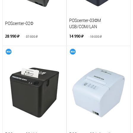
POScenter-03ФM
POScenter-02Ф
USB/COM/LAN
28 990 ₽
14 990 ₽
37 500 ₽
19 000 ₽