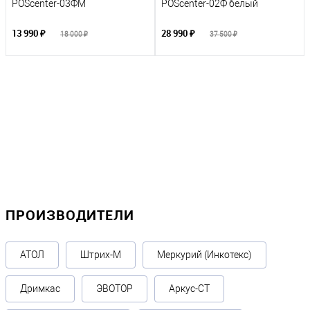
POScenter-03ФM
POScenter-02Ф белый
13 990 ₽
28 990 ₽
18 000 ₽
37 500 ₽
ПРОИЗВОДИТЕЛИ
АТОЛ
Штрих-М
Меркурий (Инкотекс)
Дримкас
ЭВОТОР
Аркус-СТ