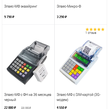
Элвес-МФ эквайринг
Элвес-Микро-Ф
9 790 ₽
3 290 ₽
1 отзыв
Элвес-МФ с ФН на 36 месяцев
Элвес-МФ c SIM-картой (3G-
черный
модем)
22 880 ₽
4 550 ₽
23 180 ₽