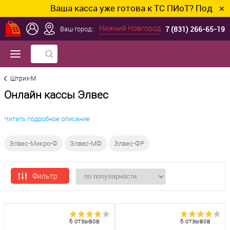
Ваша касса уже готова к ТС ПИоТ? Подключим и
✕
7 (831) 266-65-19
Нижний Новгород
Ваш город::
Штрих-М
Онлайн кассы Элвес
Читать подробное описание
Элвес-Микро-Ф
Элвес-МФ
Элвес-ФР
Фильтр
6 отзывов
6 отзывов