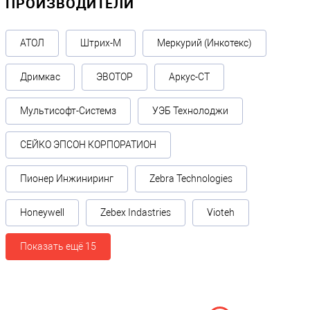
ПРОИЗВОДИТЕЛИ
АТОЛ
Штрих-М
Меркурий (Инкотекс)
Дримкас
ЭВОТОР
Аркус-СТ
Мультисофт-Системз
УЭБ Технолоджи
СЕЙКО ЭПСОН КОРПОРАТИОН
Пионер Инжиниринг
Zebra Technologies
Honeywell
Zebex Indastries
Vioteh
Показать ещё 15