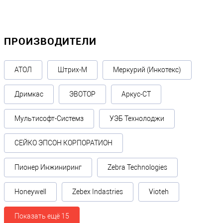
ПРОИЗВОДИТЕЛИ
АТОЛ
Штрих-М
Меркурий (Инкотекс)
Дримкас
ЭВОТОР
Аркус-СТ
Мультисофт-Системз
УЭБ Технолоджи
СЕЙКО ЭПСОН КОРПОРАТИОН
Пионер Инжиниринг
Zebra Technologies
Honeywell
Zebex Indastries
Vioteh
Показать ещё 15