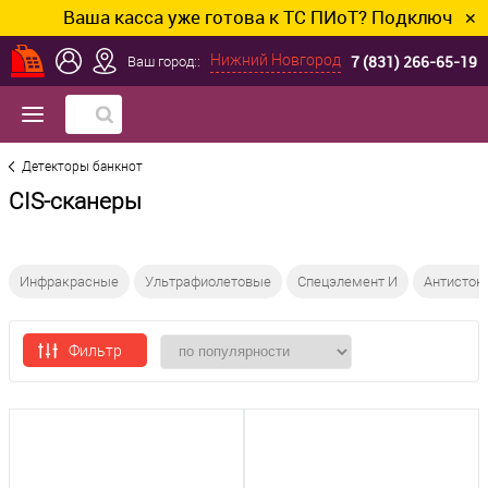
Ваша касса уже готова к ТС ПИоТ? Подключим и н
✕
7 (831) 266-65-19
Нижний Новгород
Ваш город::
Детекторы банкнот
CIS-сканеры
Инфракрасные
Ультрафиолетовые
Спецэлемент И
Антисток
Фильтр