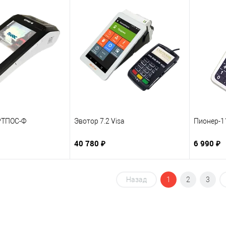
ТПОС-Ф
Эвотор 7.2 Visa
Пионер-1
40 780 ₽
6 990 ₽
Назад
1
2
3