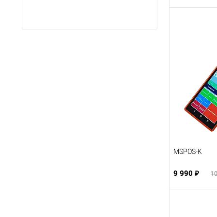
ГУП
(60)
MSPOS-K
9 990 ₽
10