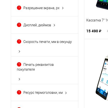
есть возможность
?
Разрешение экрана, px
подключения
(27)
1024x600
(11)
Да
(4)
Кассатка 7" 
1280x720
(25)
нет
(11)
?
Дисплей, дюймов
1280x800
(1)
15 490 ₽
128x32
(2)
?
Скорость печати, мм в секунду
128x64
(5)
Показать ещё 4
?
Печать реквизитов
покупателя
Есть
(36)
Зависит от программного
?
Ресурс термоголовки, км
обеспечения
(13)