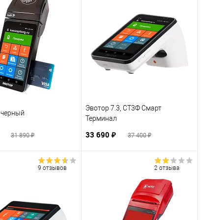
Эвотор 7.3, СТ3Ф Смарт
i черный
Терминал
₽
33 690 ₽
31 890 ₽
37 400 ₽
9 отзывов
2 отзыва