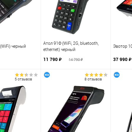
Атол 91Ф (WiFi, 2G, bluetooth,
(WiFi) черный
Эвотор 1
ethernet) черный
11 790 ₽
37 990 
14 790 ₽
5 отзывов
8 отзывов