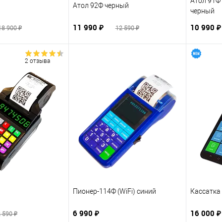
Атол 91Ф L
Атол 92Ф черный
черный
11 990 ₽
10 990 
18 900 ₽
12 590 ₽
2 отзыва
Пионер-114Ф (WiFi) синий
Кассатка
6 990 ₽
16 000 ₽
 590 ₽