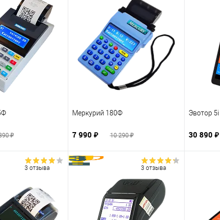
5Ф
Меркурий 180Ф
Эвотор 5
7 990 ₽
30 890 
390 ₽
10 290 ₽
3 отзыва
3 отзыва