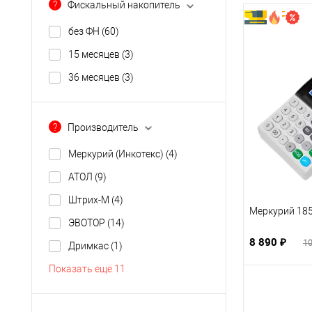
?
Фискальный накопитель
без ФН
(60)
15 месяцев
(3)
36 месяцев
(3)
?
Производитель
Меркурий (Инкотекс)
(4)
АТОЛ
(9)
Штрих-М
(4)
Меркурий 18
ЭВОТОР
(14)
8 890 ₽
10
Дримкас
(1)
Показать ещё 11