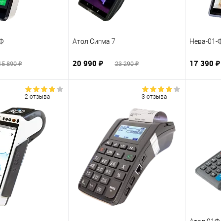
1Ф
Атол Сигма 7
Нева-01-
20 990 ₽
17 390 
15 890 ₽
23 290 ₽
2 отзыва
3 отзыва