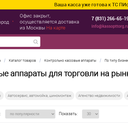
Ваша касса уже готова к ТС ПИоТ? Подключ
Офис закрыт,
7 (831) 266-65-1
осуществляется доставка
ород
info@kassopttorg.r
из Москвы
На карте
/
/
/
а
Каталог товаров
Контрольно кассовые аппараты
По типу бизне
ые аппараты для торговли на рын
ы
Автосервис, автомойка, шиномонтаж
Агенство недвижимости
:
Показать: