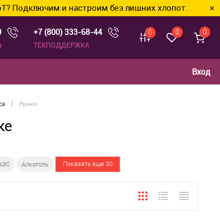
им и настроим без лишних хлопот.
✕
9
+7 (800) 333-68-44
0
0
0
u
ТЕХПОДДЕРЖКА
Вход
/
са
Рынки
ке
Показать еще 30
АЗС
Алкоголь