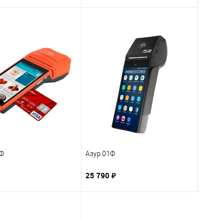
Ф
Азур 01Ф
25 790 ₽