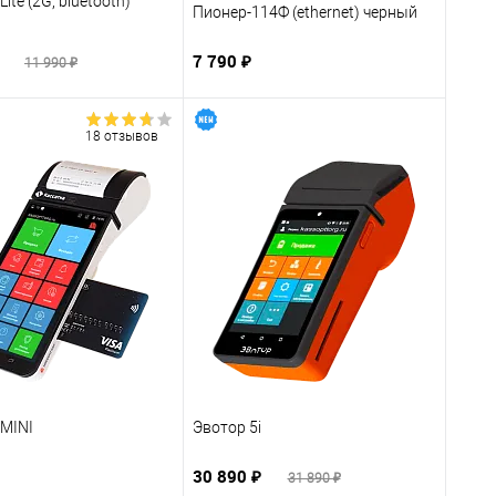
ite (2G, bluetooth)
Пионер-114Ф (ethernet) черный
₽
7 790 ₽
11 990 ₽
18 отзывов
 MINI
Эвотор 5i
30 890 ₽
31 890 ₽