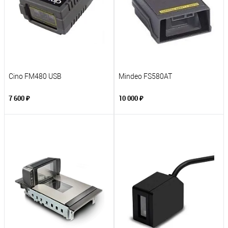
Cino FM480 USB
Mindeo FS580AT
7 600 ₽
10 000 ₽