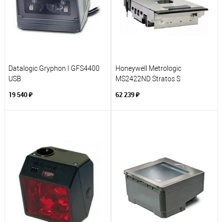
Datalogic Gryphon I GFS4400
Honeywell Metrologic
USB
MS2422ND Stratos S
19 540 ₽
62 239 ₽