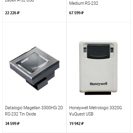
Zebex A-52 USB
Medium RS-232
22 226 ₽
67 599 ₽
Datalogic Magellan 3300HSi 2D
Honeywell Metrologic 3320G
RS-232 Tin Oxide
VuQuest USB
34 599 ₽
19 942 ₽