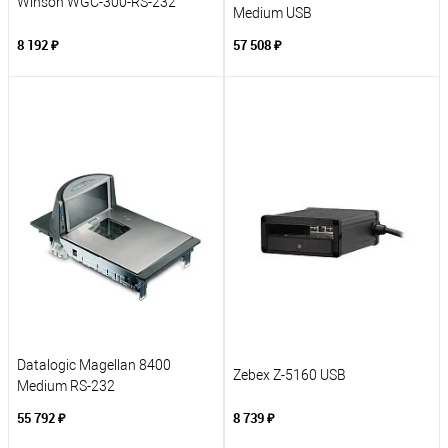
Winson WGC-300-RS-232
Medium USB
8 192 ₽
57 508 ₽
Datalogic Magellan 8400
Zebex Z-5160 USB
Medium RS-232
55 792 ₽
8 739 ₽