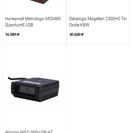
Honeywell Metrologic MS3480
Datalogic Magellan 2300HS Tin
QuantumE USB
Oxide KBW
16 089 ₽
30 600 ₽
Winson WGC-300-USB-AT