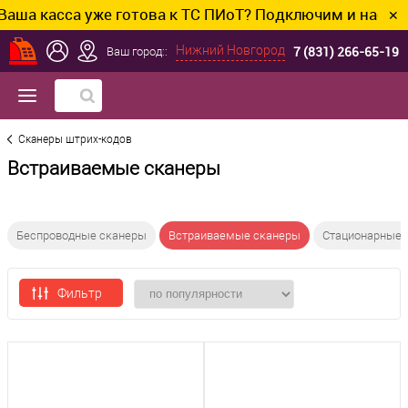
сса уже готова к ТС ПИоТ? Подключим и настроим без
✕
7 (831) 266-65-19
Нижний Новгород
Ваш город::
Сканеры штрих-кодов
Встраиваемые сканеры
Беспроводные сканеры
Встраиваемые сканеры
Стационарные 
Фильтр