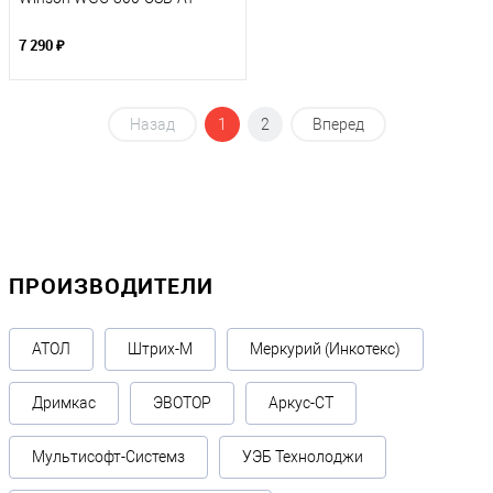
7 290 ₽
Назад
1
2
Вперед
ПРОИЗВОДИТЕЛИ
АТОЛ
Штрих-М
Меркурий (Инкотекс)
Дримкас
ЭВОТОР
Аркус-СТ
Мультисофт-Системз
УЭБ Технолоджи