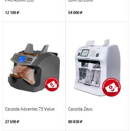
PRO 40UMI LCD
SBM SB-2000
12 100 ₽
54 000 ₽
Cassida Advantec 75 Value
Cassida Zeus
27 690 ₽
80 830 ₽