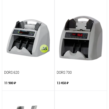
DORS 620
DORS 700
11 900 ₽
13 450 ₽