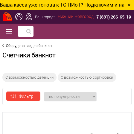
сса уже готова к ТС ПИоТ? Подключим и настроим без
✕
7 (831) 266-65-19
Нижний Новгород
Ваш город::
Оборудование для банкнот
Счетчики банкнот
С возможностью детекции
С возможностью сортировки
Фильтр