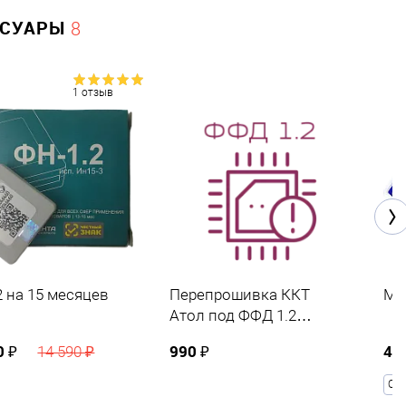
ССУАРЫ
8
1 отзыв
2 на 15 месяцев
Перепрошивка ККТ
МИ
Атол под ФФД 1.2
(маркировка)
0 ₽
990 ₽
4 
14 590 ₽
COM