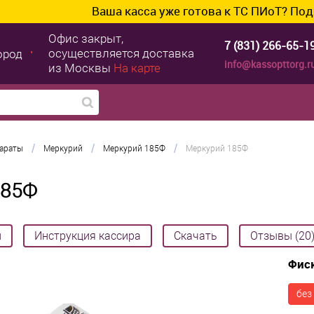
аша касса уже готова к ТС ПИоТ? Подключим и настро
Офис закрыт,
7 (831) 266-65-1
осуществляется доставка
ород
info@kassopttorg.r
из Москвы
На карте
/
/
/
параты
Меркурий
Меркурий 185Ф
Меркурий 185Ф
185Ф
и
Инструкция кассира
Скачать
Отзывы (20
Фис
без