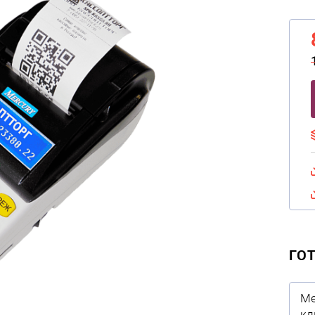
ГО
Ме
кл