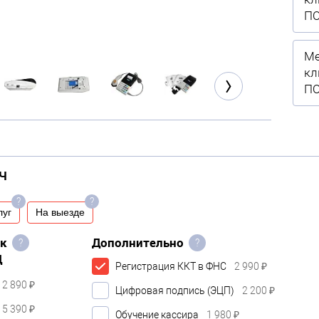
П
Ме
кл
П
Ч
?
?
луг
На выезде
ок
Дополнительно
?
?
Д
Регистрация ККТ в ФНС
2 990 ₽
2 890 ₽
Цифровая подпись (ЭЦП)
2 200 ₽
5 390 ₽
Обучение кассира
1 980 ₽