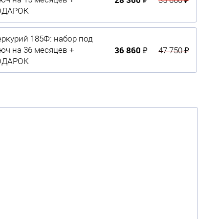
ОДАРОК
ркурий 185Ф: набор под
36 860 ₽
юч на 36 месяцев +
47 750 ₽
ОДАРОК