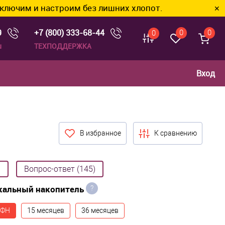
им без лишних хлопот.
✕
9
+7 (800) 333-68-44
0
0
0
u
ТЕХПОДДЕРЖКА
Вход
В избранное
К сравнению
)
Вопрос-ответ (145)
кальный накопитель
?
 ФН
15 месяцев
36 месяцев