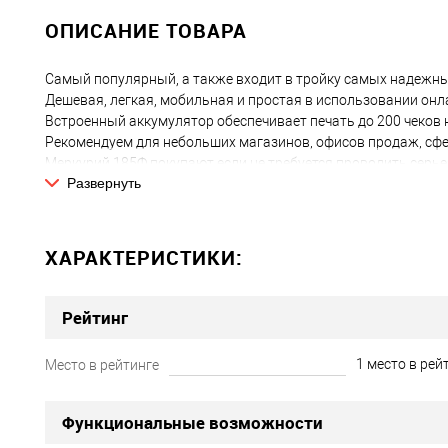
ОПИСАНИЕ ТОВАРА
Самый популярный, а также входит в тройку самых надежны
Дешевая, легкая, мобильная и простая в использовании онла
Встроенный аккумулятор обеспечивает печать до 200 чеков 
Рекомендуем для небольших магазинов, офисов продаж, сфе
Меркурий 185Ф покупают если не требуется проводить серье
Развернуть
вопроса перед налоговой. В то же время на основе кассы м
маркировке табака и ЕГАИС.
В комплектации без фискального накопителя можно исполь
ХАРАКТЕРИСТИКИ:
Бюджетное решение "вопроса с налоговой"
Кассовый аппарат Меркурий 185Ф покупают, когда необходи
Рейтинг
поставить в магазин или офис кассовый аппарат, чтобы не и
Простой в использовании
1 место в рей
Место в рейтинге
Очень надежный и простой в использовании кассовый аппар
сферы торговли или услуг, где не требуется серьезной автом
Функциональные возможности