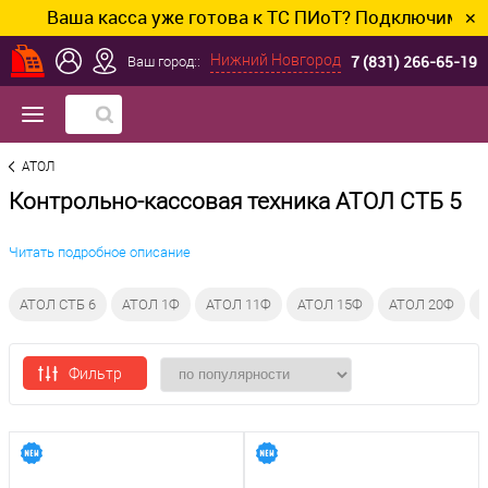
Ваша касса уже готова к ТС ПИоТ? Подключим и наст
✕
7 (831) 266-65-19
Нижний Новгород
Ваш город::
АТОЛ
Контрольно-кассовая техника АТОЛ СТБ 5
Читать подробное описание
АТОЛ СТБ 6
АТОЛ 1Ф
АТОЛ 11Ф
АТОЛ 15Ф
АТОЛ 20Ф
А
Фильтр