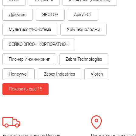
Дримкас
ЭВОТОР
Аркус-СТ
Мультисофт-Системз
УЭБ Технолоджи
СЕЙКО ЭПСОН КОРПОРАТИОН
Пионер Инжиниринг
Zebra Technologies
Honeywell
Zebex Indastries
Vioteh
Показать ещё 15
Быстрая доставка по России
Регистрация касс за 1