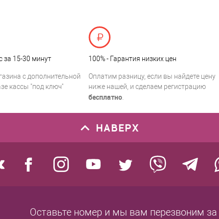
с за 15-30 минут
100% - Гарантия низких цен
газина с дополнительной
Оплатим разницу, если вы найдете цену
зе кассы "под ключ"
ниже нашей, и сделаем регистрацию
бесплатно
.
НАВЕРХ
Оставьте номер
и мы вам перезвоним
за