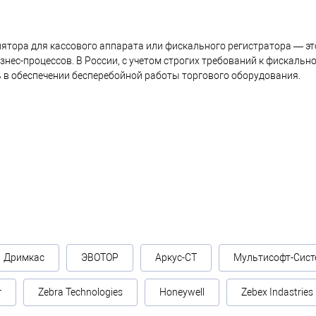
ятора для кассового аппарата или фискального регистратора — эт
знес-процессов. В России, с учетом строгих требований к фискаль
 в обеспечении бесперебойной работы торгового оборудования.
Дримкас
ЭВОТОР
Аркус-СТ
Мультисофт-Сист
г
Zebra Technologies
Honeywell
Zebex Indastries