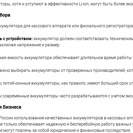
торы, хотя и уступают в эффективности Li-ion, могут быть более э
бора
кумулятора для кассового аппарата или фискального регистратор
 с устройством:
аккумулятор должен соответствовать технически
 включая напряжение и размер.
ая емкость аккумулятора обеспечивает длительное время работы 
ажно выбирать аккумуляторы от проверенных производителей, кот
:
литий-ионные аккумуляторы, как правило, имеют больший срок с
:
современные аккумуляторы часто разрабатываются с учетом экол
я Бизнеса
 России использование качественных аккумуляторов в кассовых а
 не только обеспечивает надежную и бесперебойную работу важных у
ые могут повлечь за собой юридические и финансовые последствия.