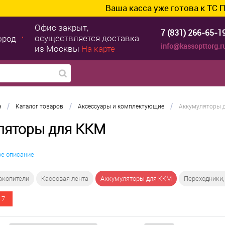
Ваша касса уже готова к ТС ПИоТ? Под
Офис закрыт,
7 (831) 266-65-1
осуществляется доставка
ород
info@kassopttorg.r
из Москвы
На карте
/
/
/
а
Каталог товаров
Аксессуары и комплектующие
Аккумуляторы 
ляторы для ККМ
ое описание
акопители
Кассовая лента
Аккумуляторы для ККМ
Переходники,
 7