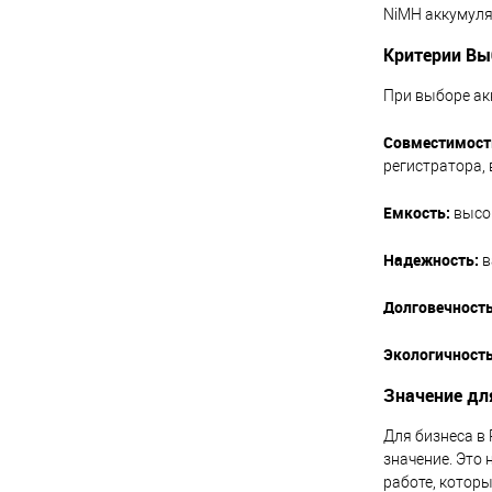
NiMH аккумуля
Критерии Вы
При выборе ак
Совместимость
регистратора,
Емкость:
высок
Надежность:
в
Долговечность
Экологичность
Значение дл
Для бизнеса в
значение. Это
работе, котор