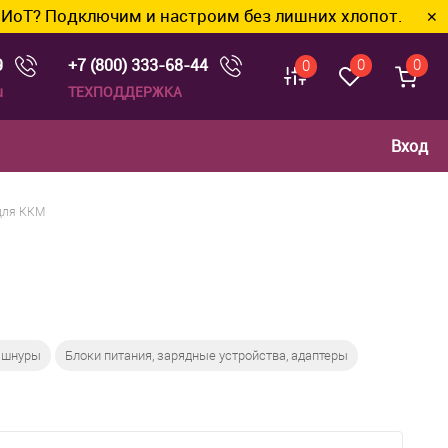
ключим и настроим без лишних хлопот.
✕
9
+7 (800) 333-68-44
0
0
0
u
ТЕХПОДДЕРЖКА
Вход
для ККМ
 шнуры
Блоки питания, зарядные устройства, адаптеры