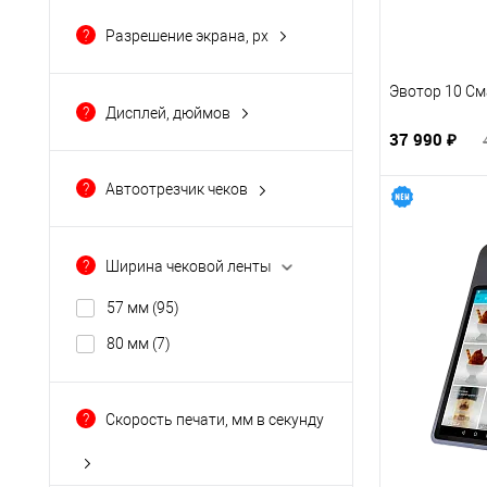
есть возможность
?
Разрешение экрана, px
подключения
(40)
1024x600
(15)
Да
(5)
Эвотор 10 См
1024x768
(1)
нет
(18)
?
Дисплей, дюймов
1280x720
(25)
37 990 ₽
1280x800
(1)
?
Автоотрезчик чеков
128x32
(3)
есть
(5)
Показать ещё 5
нет
(87)
?
Ширина чековой ленты
57 мм
(95)
80 мм
(7)
?
Скорость печати, мм в секунду