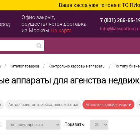
Ваша касса уже готова к ТС ПИоТ? Подключи
Офис закрыт,
7 (831) 266-65-1
осуществляется доставка
ород
info@kassopttorg.r
из Москвы
На карте
/
/
/
а
Каталог товаров
Контрольно кассовые аппараты
По типу бизне
ые аппараты для агенства недви
ы
Автосервис, автомойка, шиномонтаж
Агенство недвижимости
:
Показать: