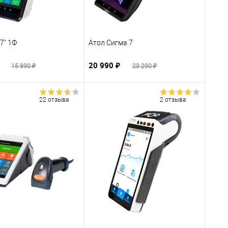
7" 1Ф
Атол Сигма 7
₽
20 990 ₽
15 890 ₽
23 290 ₽
22 отзыва
2 отзыва