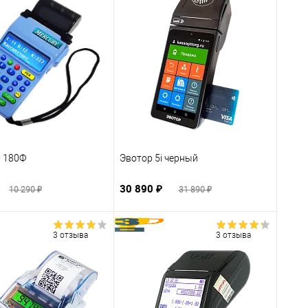
 180Ф
Эвотор 5i черный
30 890 ₽
10 290 ₽
31 890 ₽
3 отзыва
3 отзыва