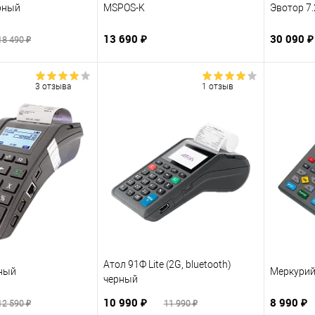
рный
MSPOS-K
Эвотор 7.
13 690 ₽
30 090 ₽
18 490 ₽
3 отзыва
1 отзыв
Атол 91Ф Lite (2G, bluetooth)
рный
Меркурий
черный
10 990 ₽
8 990 ₽
12 590 ₽
11 990 ₽