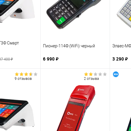
СТ3Ф Смарт
Пионер-114Ф (WiFi) черный
Элвес-М
6 990 ₽
3 290 ₽
37 400 ₽
9 отзывов
2 отзыва