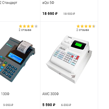
2 Стандарт
aQsi 5Ф
18 690 ₽
18 900 ₽
2 отзыва
2 отзыва
 130Ф
АМС 300Ф
5 590 ₽
9 990 ₽
6 590 ₽