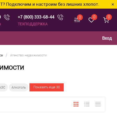
м и настроим без лишних хлопот.
✕
9
+7 (800) 333-68-44
0
0
0
u
ТЕХПОДДЕРЖКА
Вход
/
са
Агенство недвижимости
жимости
Показать еще 30
АЗС
Алкоголь