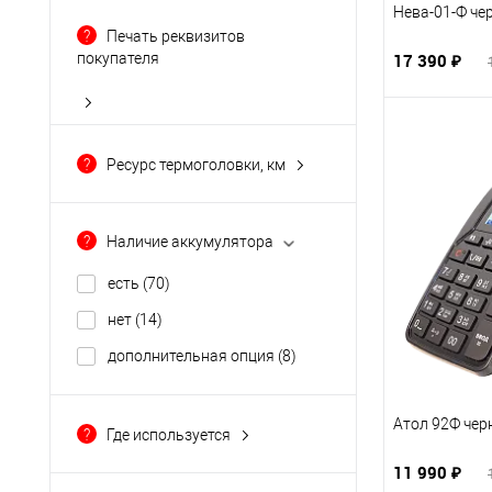
Нева-01-Ф че
?
Печать реквизитов
17 390 ₽
покупателя
Есть
(47)
Нет
(4)
?
Ресурс термоголовки, км
Зависит от программного
обеспечения
(18)
?
Наличие аккумулятора
есть
(70)
нет
(14)
дополнительная опция
(8)
Атол 92Ф че
?
Где используется
курьеру
(62)
11 990 ₽