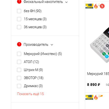
?
Фискальный накопитель
без ФН
(90)
15 месяцев
(3)
36 месяцев
(3)
?
Производитель
Меркурий (Инкотекс)
(5)
АТОЛ
(12)
Штрих-М
(9)
Меркурий 18
ЭВОТОР
(18)
8 890 ₽
10
Дримкас
(3)
Показать ещё 15