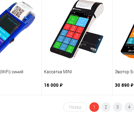
(WiFi) синий
Кассатка MINI
Эвотор 5i
16 000 ₽
30 890 
Назад
1
2
3
4