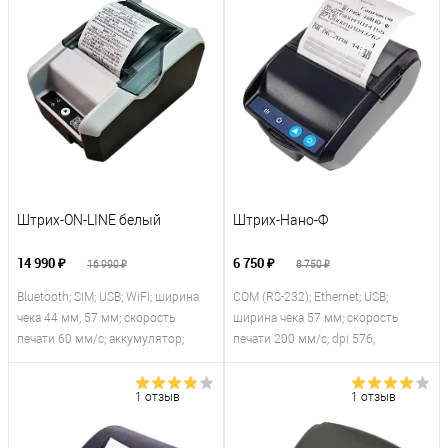
Штрих-ON-LINE белый
Штрих-Нано-Ф
14 990 ₽
6 750 ₽
16 990 ₽
8 750 ₽
Bluetooth; SIM; USB; WiFi; ширина
COM (RS-232); Ethernet; USB;
чека 44 мм, 57 мм; скорость
ширина чека 57 мм; скорость
печати 60 мм/с; аккумулятор;
печати 200 мм/с; dpi 576;
1 отзыв
1 отзыв