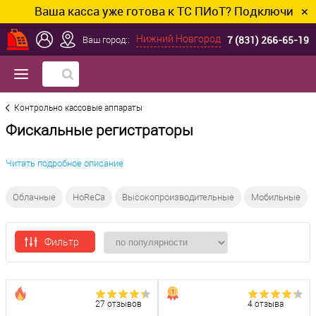
ша касса уже готова к ТС ПИоТ? Подключим и настрои
✕
7 (831) 266-65-19
Нижний Новгород
Ваш город::
Контрольно кассовые аппараты
Фискальные регистраторы
Читать подробное описание
Облачные
HoReCa
Высокопроизводительные
Мобильные
Фильтр
27 отзывов
4 отзыва