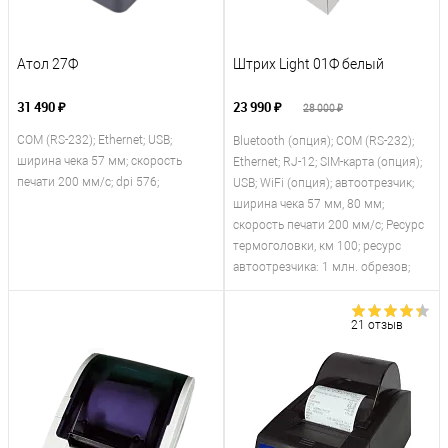
Атол 27Ф
Штрих Light 01Ф белый
31 490 ₽
23 990 ₽
28 000 ₽
COM (RS-232); Ethernet; USB;
Bluetooth (опция); COM (RS-232);
ширина чека 57 мм; скорость
Ethernet; RJ-12; SIM-карта (опция);
печати 200 мм/с; dpi 576;
USB; WiFi (опция); автоотрезчик;
ширина чека 57 мм, 80 мм;
скорость печати 200 мм/с; Ресурс
термоголовки, км 100; ресурс
автоотрезчика: 1 млн. обрезов;
21 отзыв