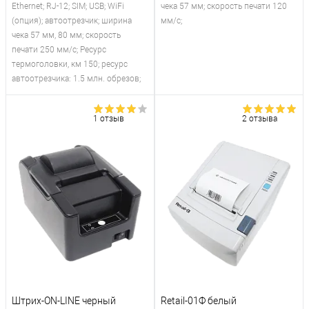
Ethernet; RJ-12; SIM; USB; WiFi
чека 57 мм; скорость печати 120
(опция); автоотрезчик; ширина
мм/с;
чека 57 мм, 80 мм; скорость
печати 250 мм/с; Ресурс
термоголовки, км 150; ресурс
автоотрезчика: 1.5 млн. обрезов;
1 отзыв
2 отзыва
Штрих-ON-LINE черный
Retail-01Ф белый