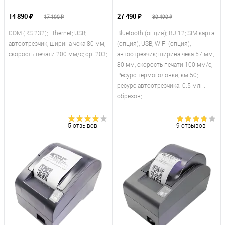
14 890 ₽
27 490 ₽
17 190 ₽
30 490 ₽
COM (RS-232); Ethernet; USB;
Bluetooth (опция); RJ-12; SIM-карта
автоотрезчик; ширина чека 80 мм;
(опция); USB; WiFi (опция);
скорость печати 200 мм/с; dpi 203;
автоотрезчик; ширина чека 57 мм,
80 мм; скорость печати 100 мм/с;
Ресурс термоголовки, км 50;
ресурс автоотрезчика: 0.5 млн.
обрезов;
5 отзывов
9 отзывов