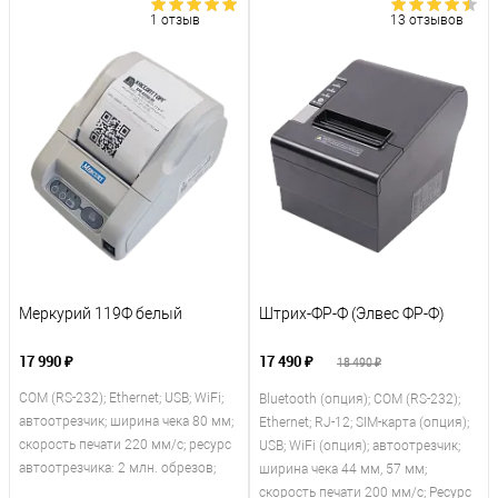
1 отзыв
13 отзывов
Меркурий 119Ф белый
Штрих-ФР-Ф (Элвес ФР-Ф)
17 990 ₽
17 490 ₽
18 490 ₽
COM (RS-232); Ethernet; USB; WiFi;
Bluetooth (опция); COM (RS-232);
автоотрезчик; ширина чека 80 мм;
Ethernet; RJ-12; SIM-карта (опция);
скорость печати 220 мм/с; ресурс
USB; WiFi (опция); автоотрезчик;
автоотрезчика: 2 млн. обрезов;
ширина чека 44 мм, 57 мм;
скорость печати 200 мм/с; Ресурс