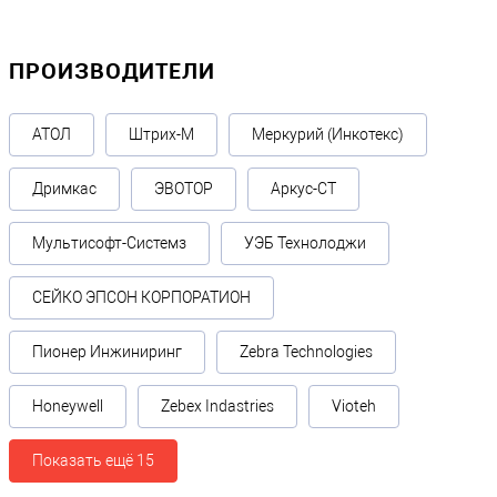
ПРОИЗВОДИТЕЛИ
АТОЛ
Штрих-М
Меркурий (Инкотекс)
Дримкас
ЭВОТОР
Аркус-СТ
Мультисофт-Системз
УЭБ Технолоджи
СЕЙКО ЭПСОН КОРПОРАТИОН
Пионер Инжиниринг
Zebra Technologies
Honeywell
Zebex Indastries
Vioteh
Показать ещё 15