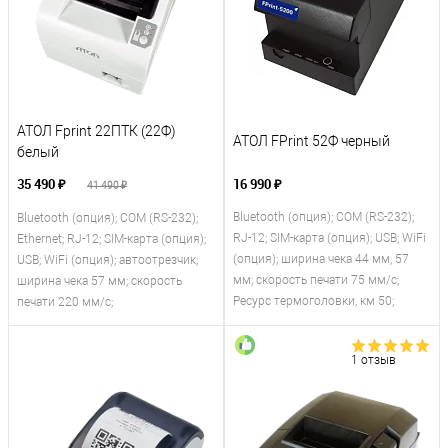
АТОЛ Fprint 22ПТК (22Ф)
АТОЛ FPrint 52Ф черный
белый
35 490 ₽
16 990 ₽
41 490 ₽
Bluetooth (опция); COM (RS-232);
Bluetooth (опция); COM (RS-232);
RJ-12; SIM-карта (опция); USB; WiFi
Ethernet; RJ-12; SIM-карта (опция);
(опция); ширина чека 44 мм, 57
USB; WiFi (опция); автоотрезчик;
мм; скорость печати 75 мм/с;
ширина чека 57 мм; скорость
Ресурс термоголовки, км 50;
печати 220 мм/с;
1 отзыв