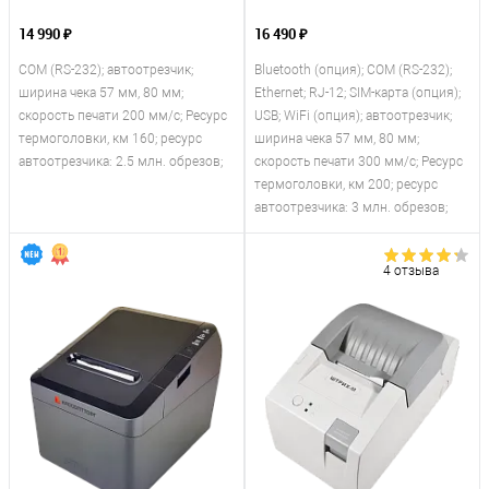
14 990 ₽
16 490 ₽
COM (RS-232); автоотрезчик;
Bluetooth (опция); COM (RS-232);
ширина чека 57 мм, 80 мм;
Ethernet; RJ-12; SIM-карта (опция);
скорость печати 200 мм/с; Ресурс
USB; WiFi (опция); автоотрезчик;
термоголовки, км 160; ресурс
ширина чека 57 мм, 80 мм;
автоотрезчика: 2.5 млн. обрезов;
скорость печати 300 мм/с; Ресурс
термоголовки, км 200; ресурс
автоотрезчика: 3 млн. обрезов;
4 отзыва