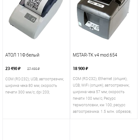
АТОЛ 11Ф белый
MSTAR-TK v4 mod.654
23 490 ₽
18 900 ₽
27 490 ₽
COM (RS-232); Ethernet (опция);
COM (RS-232); USB; автоотрезчик;
USB; WiFi (опция); автоотрезчик;
ширина чека 80 мм; скорость
ширина чека 57 мм; скорость
печати 300 мм/с; dpi 203;
печати 100 мм/с; Ресурс
термоголовки, км 100; ресурс
автоотрезчика: 1.5 млн. обрезов;