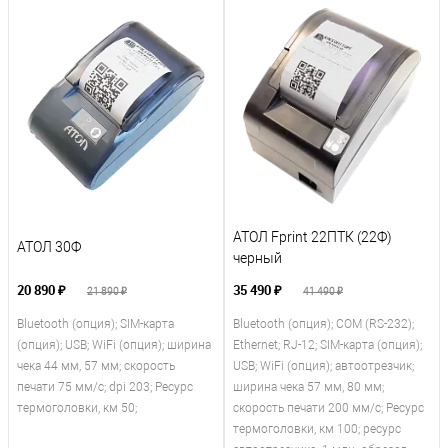
АТОЛ Fprint 22ПТК (22Ф)
АТОЛ 30Ф
черный
20 890 ₽
35 490 ₽
21 890 ₽
41 490 ₽
Bluetooth (опция); SIM-карта
Bluetooth (опция); COM (RS-232);
(опция); USB; WiFi (опция); ширина
Ethernet; RJ-12; SIM-карта (опция);
чека 44 мм, 57 мм; скорость
USB; WiFi (опция); автоотрезчик;
печати 75 мм/с; dpi 203; Ресурс
ширина чека 57 мм, 80 мм;
термоголовки, км 50;
скорость печати 200 мм/с; Ресурс
термоголовки, км 100; ресурс