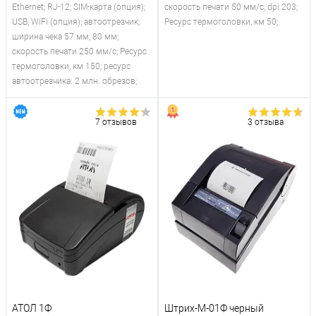
Ethernet; RJ-12; SIM-карта (опция);
скорость печати 50 мм/с; dpi 203;
USB; WiFi (опция); автоотрезчик;
Ресурс термоголовки, км 50;
ширина чека 57 мм, 80 мм;
скорость печати 250 мм/с; Ресурс
термоголовки, км 150; ресурс
автоотрезчика: 2 млн. обрезов;
7 отзывов
3 отзыва
АТОЛ 1Ф
Штрих-М-01Ф черный