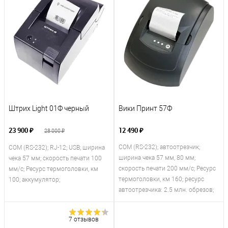
Штрих Light 01Ф черный
Вики Принт 57Ф
23 900 ₽
12 490 ₽
28 000 ₽
COM (RS-232); автоотрезчик;
COM (RS-232); RJ-12; USB; ширина
ширина чека 57 мм, 80 мм;
чека 57 мм; скорость печати 100
скорость печати 200 мм/с; Ресурс
мм/с; Ресурс термоголовки, км
термоголовки, км 160; ресурс
100; аккумулятор;
автоотрезчика: 2.5 млн. обрезов;
7 отзывов