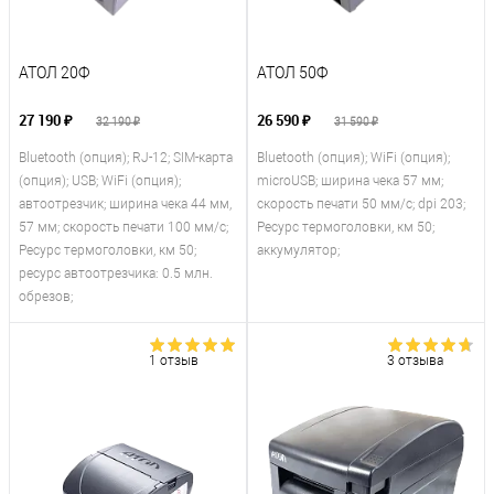
АТОЛ 20Ф
АТОЛ 50Ф
27 190 ₽
26 590 ₽
32 190 ₽
31 590 ₽
Bluetooth (опция); RJ-12; SIM-карта
Bluetooth (опция); WiFi (опция);
(опция); USB; WiFi (опция);
microUSB; ширина чека 57 мм;
автоотрезчик; ширина чека 44 мм,
скорость печати 50 мм/с; dpi 203;
57 мм; скорость печати 100 мм/с;
Ресурс термоголовки, км 50;
Ресурс термоголовки, км 50;
аккумулятор;
ресурс автоотрезчика: 0.5 млн.
обрезов;
1 отзыв
3 отзыва