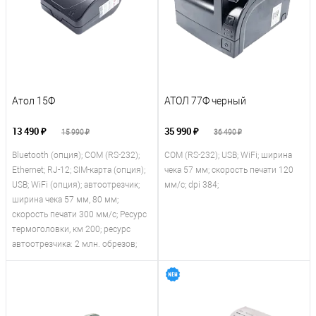
Атол 15Ф
АТОЛ 77Ф черный
13 490 ₽
35 990 ₽
15 990 ₽
36 490 ₽
Bluetooth (опция); COM (RS-232);
COM (RS-232); USB; WiFi; ширина
Ethernet; RJ-12; SIM-карта (опция);
чека 57 мм; скорость печати 120
USB; WiFi (опция); автоотрезчик;
мм/с; dpi 384;
ширина чека 57 мм, 80 мм;
скорость печати 300 мм/с; Ресурс
термоголовки, км 200; ресурс
автоотрезчика: 2 млн. обрезов;