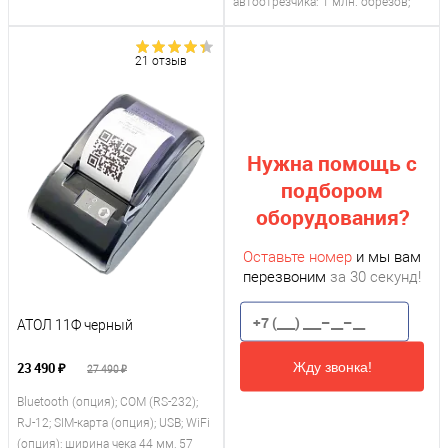
автоотрезчика: 1 млн. обрезов;
21 отзыв
Нужна помощь с
подбором
оборудования?
Оставьте номер
и мы вам
перезвоним
за 30 секунд!
АТОЛ 11Ф черный
Жду звонка!
23 490 ₽
27 490 ₽
Bluetooth (опция); COM (RS-232);
RJ-12; SIM-карта (опция); USB; WiFi
(опция); ширина чека 44 мм, 57