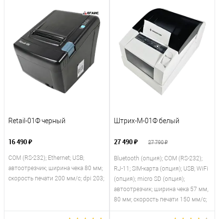
Retail-01Ф черный
Штрих-М-01Ф белый
16 490 ₽
27 490 ₽
27 790 ₽
COM (RS-232); Ethernet; USB;
Bluetooth (опция); COM (RS-232);
автоотрезчик; ширина чека 80 мм;
RJ-11; SIM-карта (опция); USB; WiFi
скорость печати 200 мм/с; dpi 203;
(опция); micro SD (опция);
автоотрезчик; ширина чека 57 мм,
80 мм; скорость печати 150 мм/с;