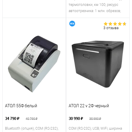
термоголовки, км 100; ресурс
автоотрезчика: 1 млн. обрезов;
3 отзыва
АТОЛ 55Ф белый
АТОЛ 22 v 2Ф черный
34 790 ₽
30 990 ₽
40 790 ₽
35 990 ₽
Bluetooth (опция); COM (RS-232);
COM (RS-232); USB; WiFi; ширина