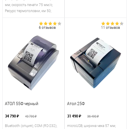
мм; скорость печати 75 мм/с;
Ресурс термоголовки, км 50;
6 отзывов
11 отзывов
АТОЛ 55Ф черный
Атол 25Ф
34 790 ₽
31 490 ₽
40 790 ₽
36 490 ₽
Bluetooth (опция); COM (RS-232);
microUSB; ширина чека 57 мм;