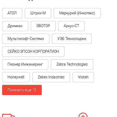
АТОЛ
Штрих-М
Меркурий (Инкотекс)
Дримкас
ЭВОТОР
Аркус-СТ
Мультисофт-Системз
УЭБ Технолоджи
СЕЙКО ЭПСОН КОРПОРАТИОН
Пионер Инжиниринг
Zebra Technologies
Honeywell
Zebex Indastries
Vioteh
Показать ещё 15