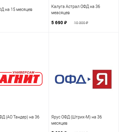
Калуга Астрал ОФД на 36
ФД на 15 месяцев
меасяцев
5 690 ₽
10 300 ₽
Д (АО Тандер) на 36
Ярус ОФД (Штрих-М) на 36
месяцев