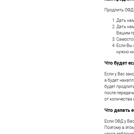
Продлить ОФД 
Дать нам
Дать нам
Вашим п
Самостоя
Если Вы 
нужно ни
Что будет е
Если у Вас зак
а будет накапл
будет продлить
после передач
от количества
Что делать 
Если ОФД у Вас
Поэтому в это
касса заблокир