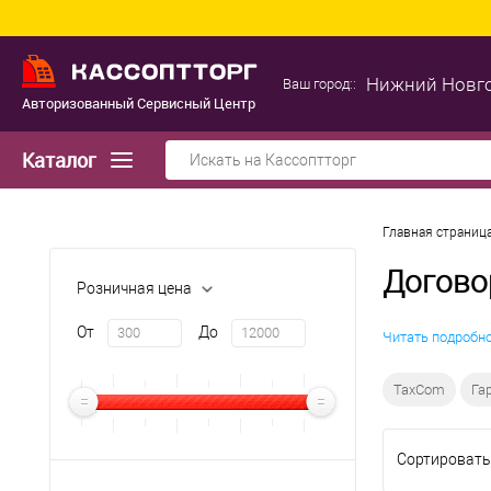
Нижний Новг
Ваш город::
Авторизованный Сервисный Центр
Каталог
Главная страниц
Догово
Розничная цена
От
До
Читать подробн
TaxCom
Га
Сортировать