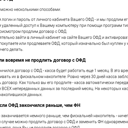
можно несколькими способами:
 логин и пароль от личного кабинета Вашего ОФД - и мы продлим е
 удаленный доступ к Вашему компьютеру при помощи программ типа 
рисмотром продлим договор с ОФД.
тельно зайти в личный кабинет на сайте Вашего ОФД и активироват
покупаете или продлеваете ОФД, который изначально был куплен у н
чего делать.
сли вовремя не продлить договор с ОФД
ончился договор с ОФД - касса будет работать еще 1 месяц. В это в
ивать их в фискальном накопителе. Ровно через 30 дней касса заб
 договор. Как только вы его продлите - касса автоматически перед
и ВСЕХ непереданных данных за последний месяц. На некоторых касс
 накопившихся данных.
если ОФД закончился раньше, чем ФН
 заканчивается немного раньше, чем фискальней накопитель - ниче
м случае можно продлить договор с ОФД и заменить ФН одновременн
уется, пока Вы не продлите договор с ОФД.