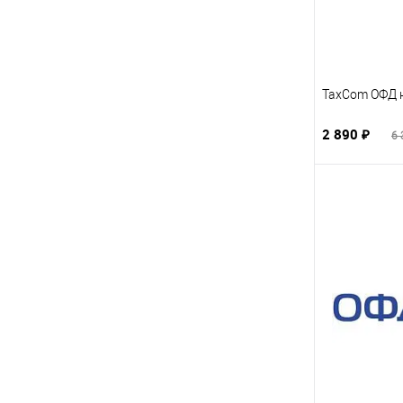
TaxCom ОФД н
2 890 ₽
6 