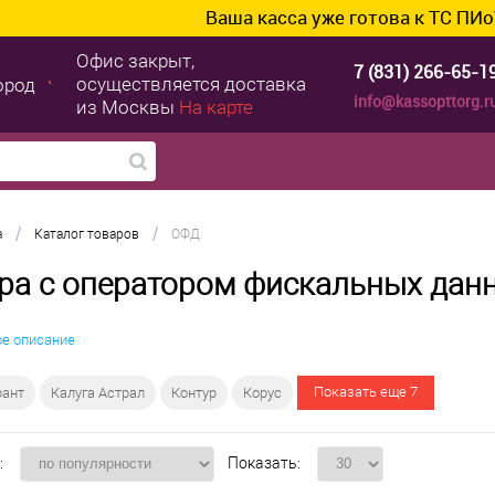
Ваша касса уже готова к ТС ПИоТ? Подключ
Офис закрыт,
7 (831) 266-65-1
осуществляется доставка
ород
info@kassopttorg.r
из Москвы
На карте
/
/
а
Каталог товаров
ОФД
ра с оператором фискальных дан
ое описание
Показать еще 7
рант
Калуга Астрал
Контур
Корус
:
Показать: