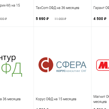
рих-М) на 15
TaxCom ОФД на 36 месяцев
Гарант О
5 690 ₽
4 500 ₽
900 ₽
11 000 ₽
Магнит ОФ
а 36 месяцев
Корус ОФД на 15 месяцев
месяцев