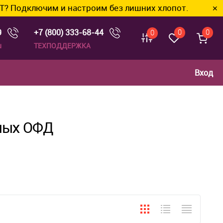
им и настроим без лишних хлопот.
✕
9
+7 (800) 333-68-44
0
0
0
u
ТЕХПОДДЕРЖКА
Вход
ных ОФД