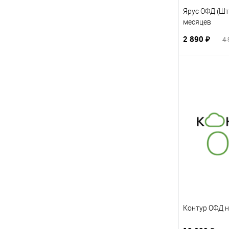
Ярус ОФД (Шт
месяцев
2 890 ₽
4 
Контур ОФД н