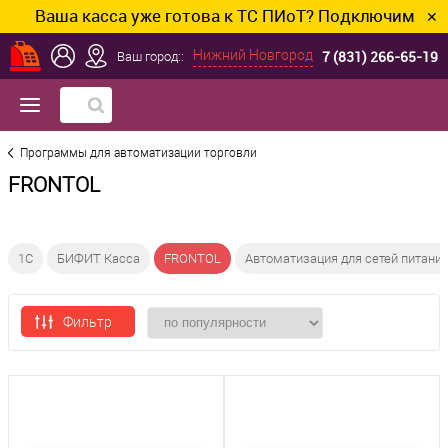
Ваша касса уже готова к ТС ПИоТ? Подключим и настр
✕
7 (831) 266-65-19
Нижний Новгород
Ваш город::
Программы для автоматизации торговли
FRONTOL
1C
БИФИТ Касса
FRONTOL
Автоматизация для сетей питани
Фильтр