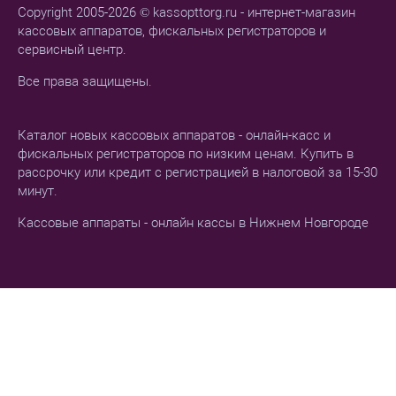
Copyright 2005-2026 © kassopttorg.ru - интернет-магазин
кассовых аппаратов, фискальных регистраторов и
сервисный центр.
Все права защищены.
Каталог новых кассовых аппаратов - онлайн-касс и
фискальных регистраторов по низким ценам. Купить в
рассрочку или кредит с регистрацией в налоговой за 15-30
минут.
Кассовые аппараты - онлайн кассы в Нижнем Новгороде