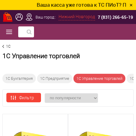
Ваша касса уже готова к ТС ПИоТ? Подклю
✕
7 (831) 266-65-19
Нижний Новгород
Ваш город::
1C
1С Управление торговлей
1С Бухгалтерия
1С Предприятие
1С Управление торговлей
1С
Фильтр