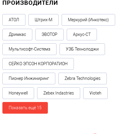
ПРОИЗВОДИТЕЛИ
АТОЛ
Штрих-М
Меркурий (Инкотекс)
Дримкас
ЭВОТОР
Аркус-СТ
Мультисофт-Системз
УЭБ Технолоджи
СЕЙКО ЭПСОН КОРПОРАТИОН
Пионер Инжиниринг
Zebra Technologies
Honeywell
Zebex Indastries
Vioteh
Показать ещё 15