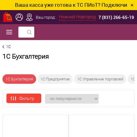
Ваша касса уже готова к ТС ПИоТ? Подключим и на
✕
7 (831) 266-65-19
Нижний Новгород
Ваш город::
1C
1С Бухгалтерия
1С Бухгалтерия
1С Предприятие
1С Управление торговлей
1С
Фильтр